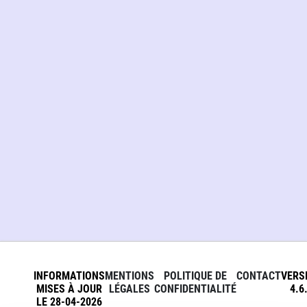
INFORMATIONS
MENTIONS
POLITIQUE DE
CONTACT
VERS
MISES À JOUR
LÉGALES
CONFIDENTIALITÉ
4.6
LE 28-04-2026