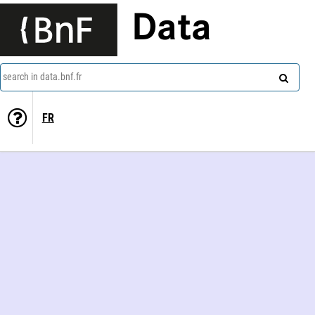
Data
search in data.bnf.fr
FR