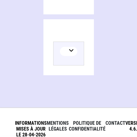
INFORMATIONS
MENTIONS
POLITIQUE DE
CONTACT
VERS
MISES À JOUR
LÉGALES
CONFIDENTIALITÉ
4.6
LE 28-04-2026