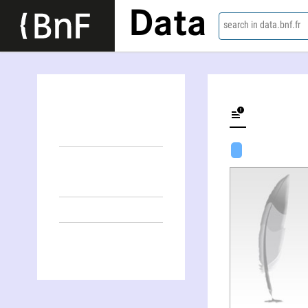
Data
search in data.bnf.fr