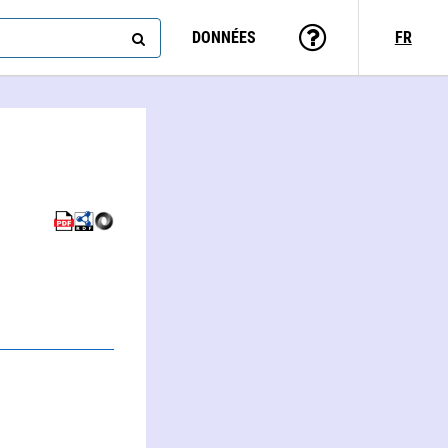
DONNÉES
FR