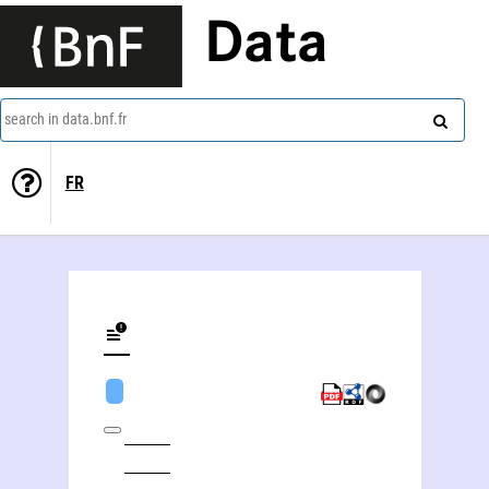
Data
search in data.bnf.fr
FR