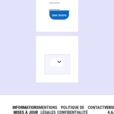
ark:/12148/cb177694136
see more
INFORMATIONS
MENTIONS
POLITIQUE DE
CONTACT
VERS
MISES À JOUR
LÉGALES
CONFIDENTIALITÉ
4.6