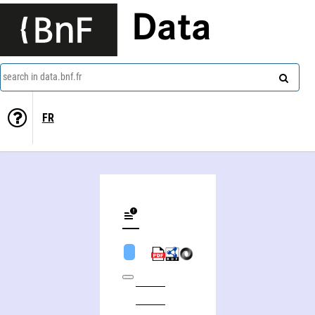
Data
search in data.bnf.fr
FR