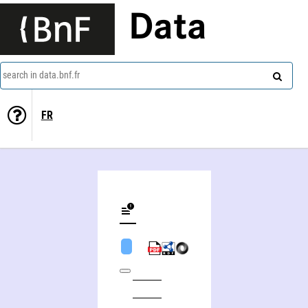
Data
search in data.bnf.fr
FR