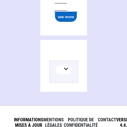
ark:/12148/cb177727900
see more
INFORMATIONS
MENTIONS
POLITIQUE DE
CONTACT
VERS
MISES À JOUR
LÉGALES
CONFIDENTIALITÉ
4.6