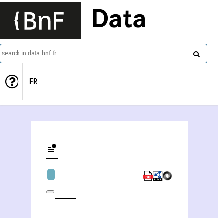
Data
search in data.bnf.fr
FR