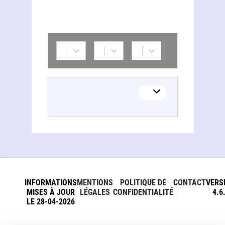
Trans'Formation (Organisme national de la Fédération française du sport adapté)
INFORMATIONS
MENTIONS
POLITIQUE DE
CONTACT
VERS
MISES À JOUR
LÉGALES
CONFIDENTIALITÉ
4.6
LE 28-04-2026