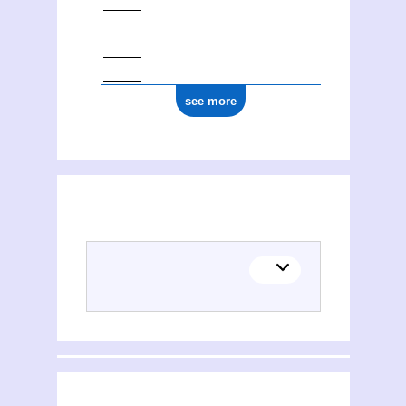
ark:/12148/cb177728621
see more