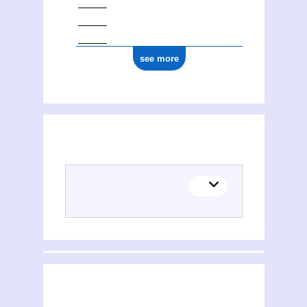
ark:/12148/cb17776308t
see more