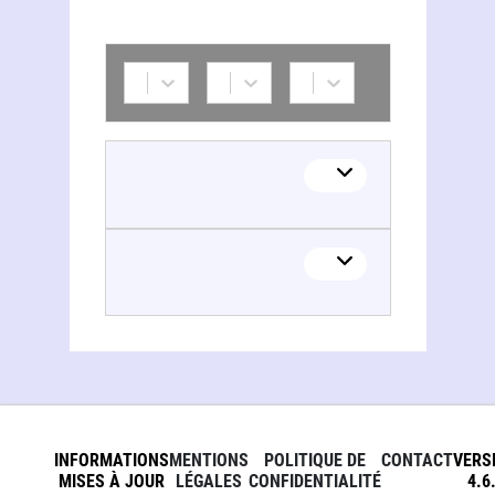
INFORMATIONS
MENTIONS
POLITIQUE DE
CONTACT
VERS
MISES À JOUR
LÉGALES
CONFIDENTIALITÉ
4.6