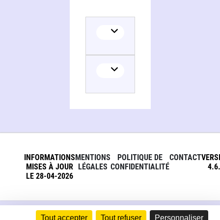
INFORMATIONS
MENTIONS
POLITIQUE DE
CONTACT
VERS
MISES À JOUR
LÉGALES
CONFIDENTIALITÉ
4.6
LE 28-04-2026
Tout accepter
Tout refuser
Personnaliser