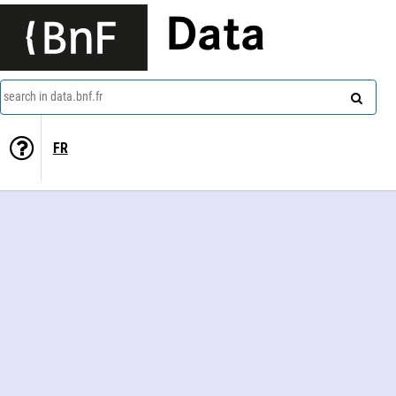
Data
search in data.bnf.fr
FR