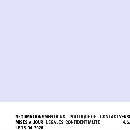
INFORMATIONS
MENTIONS
POLITIQUE DE
CONTACT
VERS
MISES À JOUR
LÉGALES
CONFIDENTIALITÉ
4.6
LE 28-04-2026