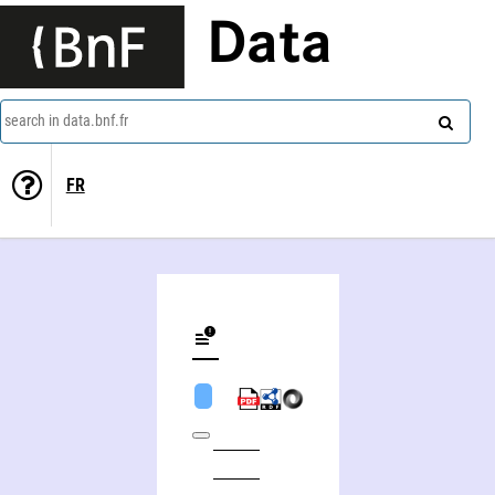
Data
search in data.bnf.fr
FR