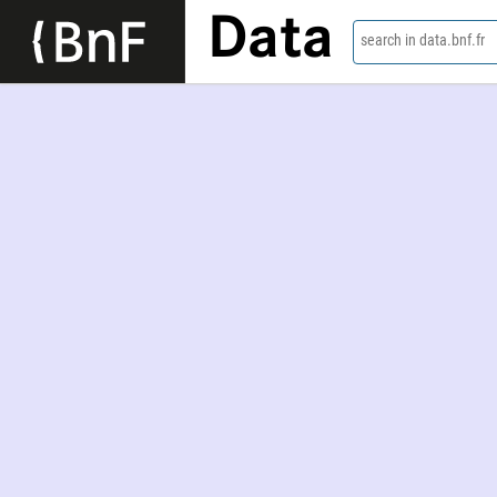
Data
search in data.bnf.fr