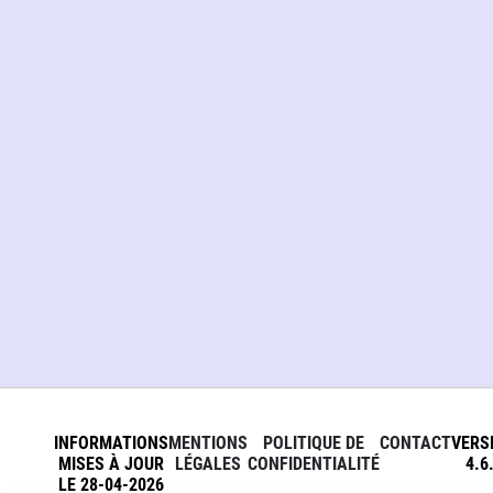
INFORMATIONS
MENTIONS
POLITIQUE DE
CONTACT
VERS
MISES À JOUR
LÉGALES
CONFIDENTIALITÉ
4.6
LE 28-04-2026