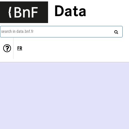
Data
search in data.bnf.fr
FR