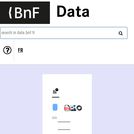
Data
search in data.bnf.fr
FR