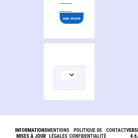
ark:/12148/cb17793186r
see more
INFORMATIONS
MENTIONS
POLITIQUE DE
CONTACT
VERS
MISES À JOUR
LÉGALES
CONFIDENTIALITÉ
4.6