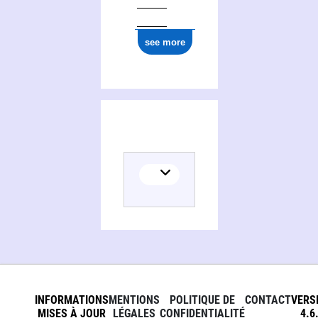
see more
INFORMATIONS
MENTIONS
POLITIQUE DE
CONTACT
VERS
MISES À JOUR
LÉGALES
CONFIDENTIALITÉ
4.6