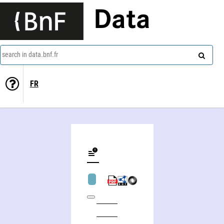
Data
search in data.bnf.fr
FR