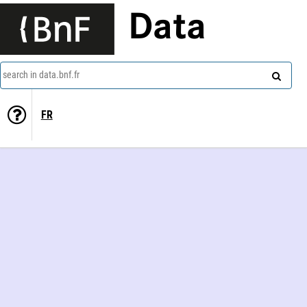
Data
search in data.bnf.fr
FR