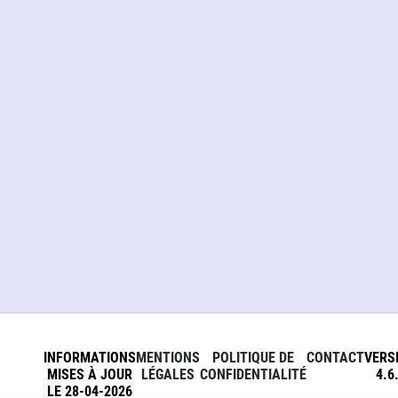
INFORMATIONS
MENTIONS
POLITIQUE DE
CONTACT
VERS
MISES À JOUR
LÉGALES
CONFIDENTIALITÉ
4.6
LE 28-04-2026