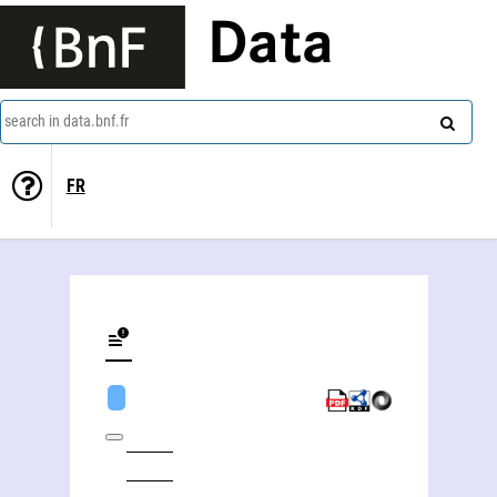
Data
search in data.bnf.fr
FR