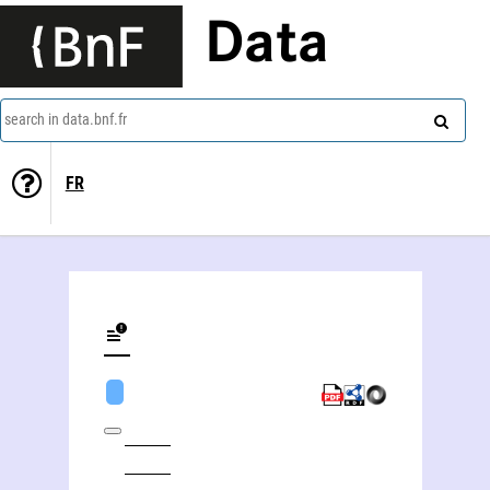
Data
search in data.bnf.fr
FR