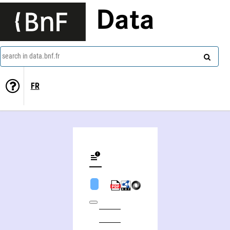
Data
search in data.bnf.fr
FR