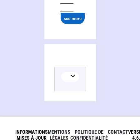
see more
INFORMATIONS
MENTIONS
POLITIQUE DE
CONTACT
VERS
MISES À JOUR
LÉGALES
CONFIDENTIALITÉ
4.6