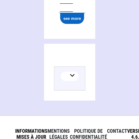
see more
INFORMATIONS
MENTIONS
POLITIQUE DE
CONTACT
VERS
MISES À JOUR
LÉGALES
CONFIDENTIALITÉ
4.6