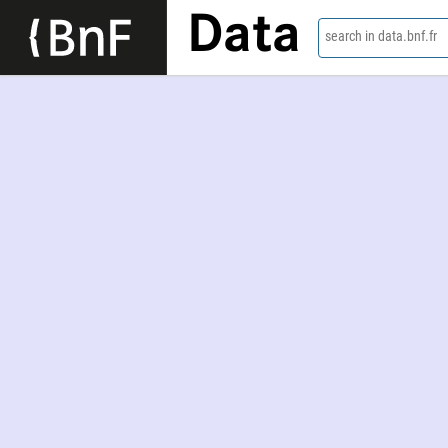
Data
search in data.bnf.fr