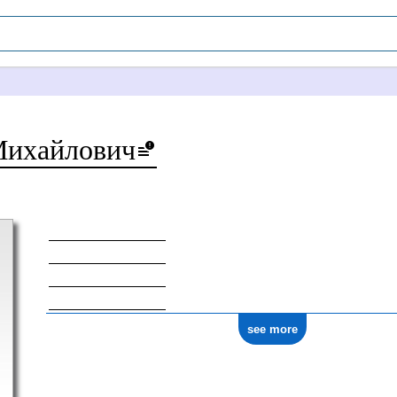
хайлович Zaâc
see more