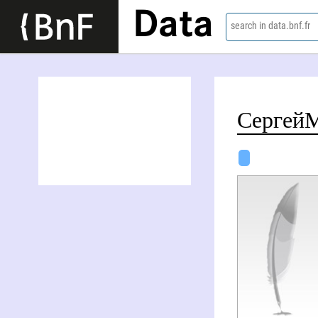
Data
search in data.bnf.fr
Сергей Ми