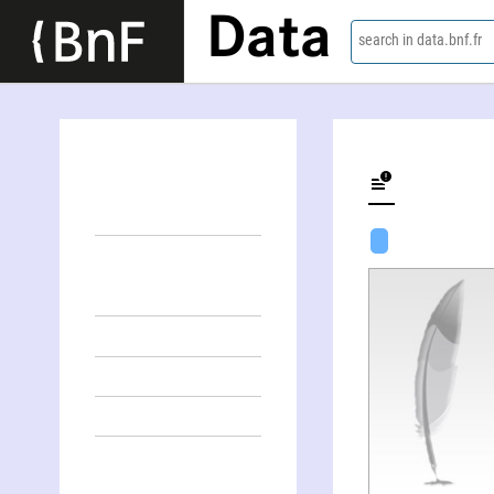
Data
search in data.bnf.fr