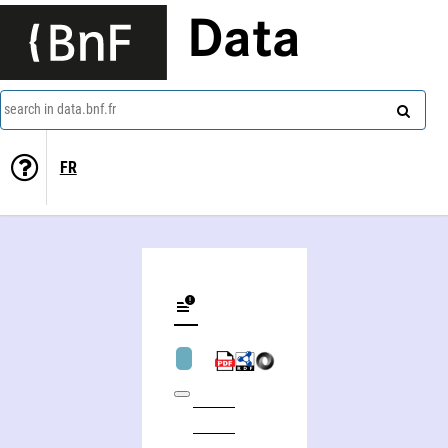
Data
search in data.bnf.fr
FR