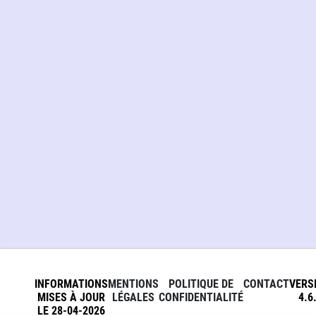
INFORMATIONS
MENTIONS
POLITIQUE DE
CONTACT
VERS
MISES À JOUR
LÉGALES
CONFIDENTIALITÉ
4.6
LE 28-04-2026