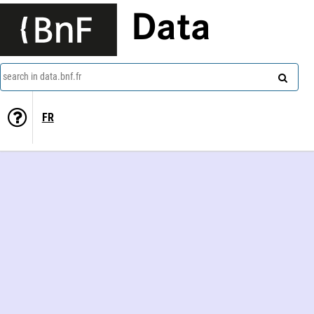
Data
search in data.bnf.fr
FR