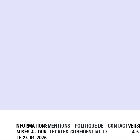
INFORMATIONS
MENTIONS
POLITIQUE DE
CONTACT
VERS
MISES À JOUR
LÉGALES
CONFIDENTIALITÉ
4.6
LE 28-04-2026