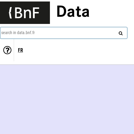
Data
search in data.bnf.fr
FR