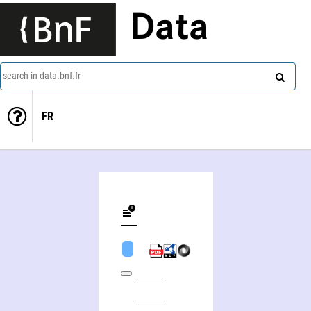
Data
search in data.bnf.fr
FR