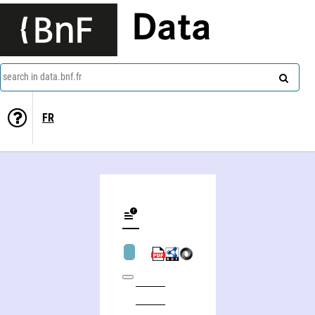
Data
search in data.bnf.fr
FR