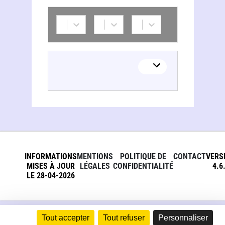
INFORMATIONS
MENTIONS
POLITIQUE DE
CONTACT
VERS
MISES À JOUR
LÉGALES
CONFIDENTIALITÉ
4.6
LE 28-04-2026
Tout accepter
Tout refuser
Personnaliser