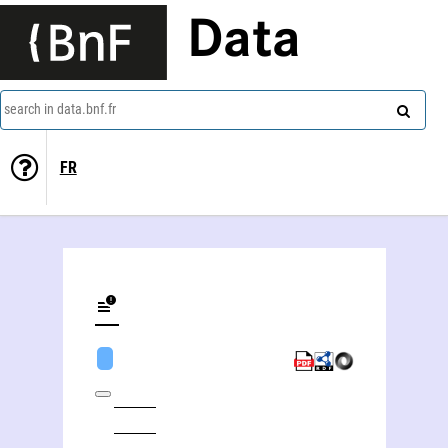
Data
search in data.bnf.fr
FR