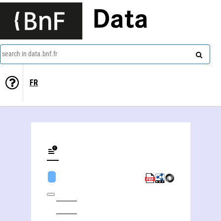
Data
search in data.bnf.fr
FR