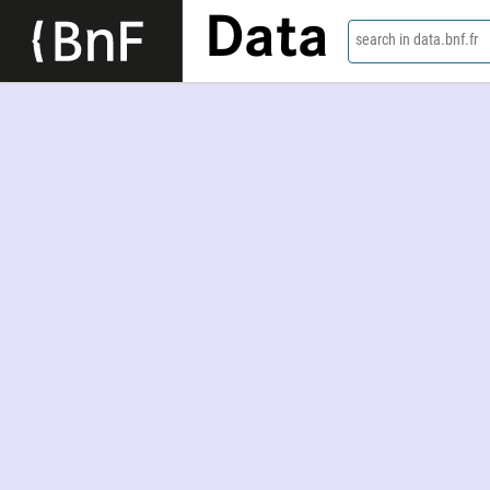
Data
search in data.bnf.fr