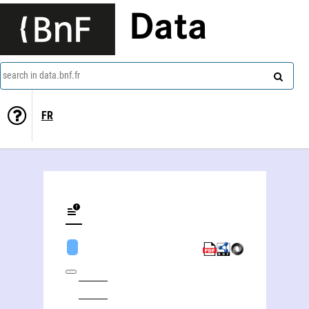
Data
search in data.bnf.fr
FR