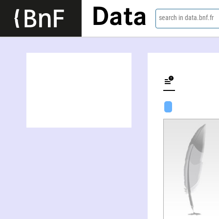
Data
search in data.bnf.fr