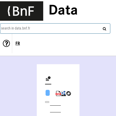
Data
search in data.bnf.fr
FR