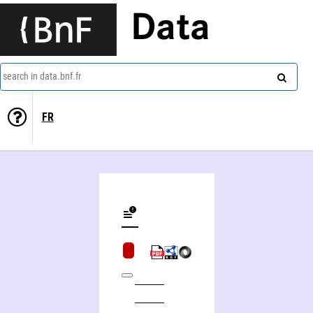
Data
search in data.bnf.fr
FR