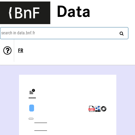
Data
search in data.bnf.fr
FR