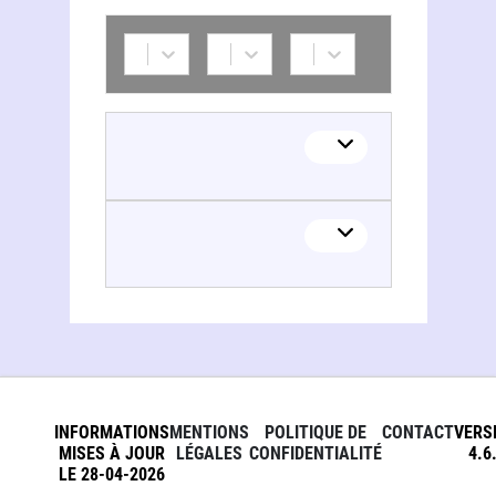
Pamela Cooper-White
INFORMATIONS
MENTIONS
POLITIQUE DE
CONTACT
VERS
MISES À JOUR
LÉGALES
CONFIDENTIALITÉ
4.6
LE 28-04-2026