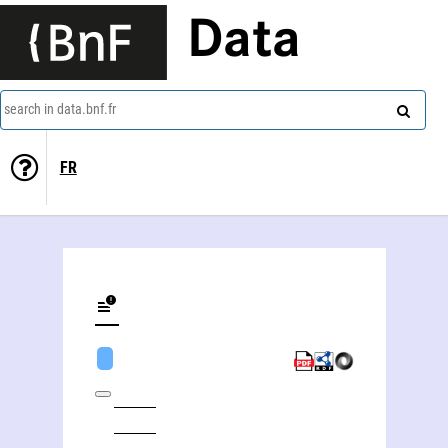
Data
search in data.bnf.fr
FR