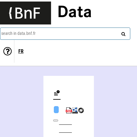
Data
search in data.bnf.fr
FR