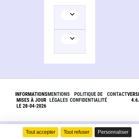
INFORMATIONS
MENTIONS
POLITIQUE DE
CONTACT
VERS
MISES À JOUR
LÉGALES
CONFIDENTIALITÉ
4.6
LE 28-04-2026
Tout accepter
Tout refuser
Personnaliser