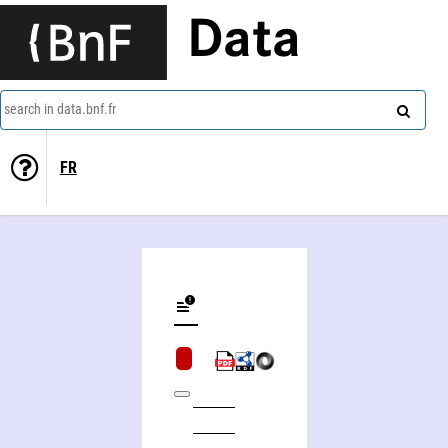
Data
search in data.bnf.fr
FR