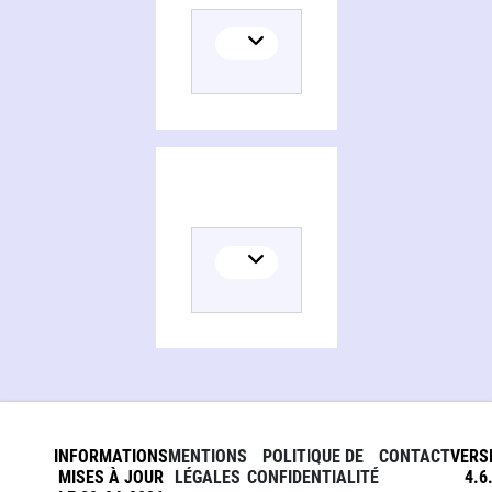
INFORMATIONS
MENTIONS
POLITIQUE DE
CONTACT
VERS
MISES À JOUR
LÉGALES
CONFIDENTIALITÉ
4.6