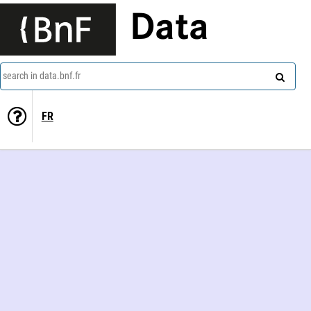
Data
search in data.bnf.fr
FR