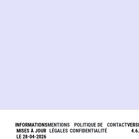
INFORMATIONS
MENTIONS
POLITIQUE DE
CONTACT
VERS
MISES À JOUR
LÉGALES
CONFIDENTIALITÉ
4.6
LE 28-04-2026