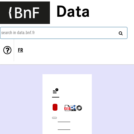
Data
search in data.bnf.fr
FR