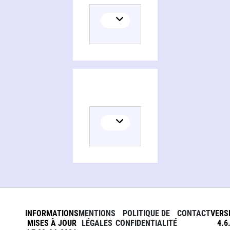
INFORMATIONS
MENTIONS
POLITIQUE DE
CONTACT
VERS
MISES À JOUR
LÉGALES
CONFIDENTIALITÉ
4.6