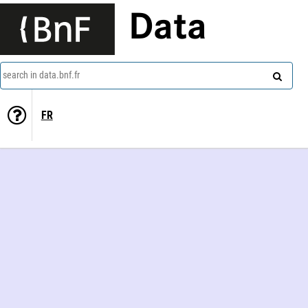
Data
search in data.bnf.fr
FR