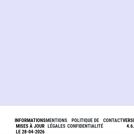
INFORMATIONS
MENTIONS
POLITIQUE DE
CONTACT
VERS
MISES À JOUR
LÉGALES
CONFIDENTIALITÉ
4.6
LE 28-04-2026