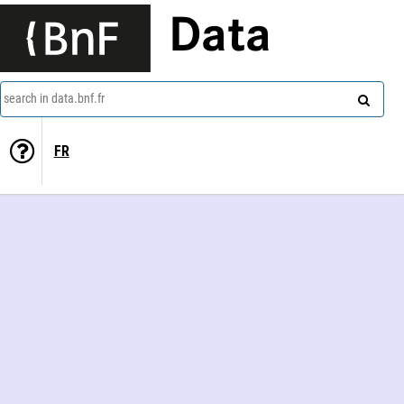
Data
search in data.bnf.fr
FR