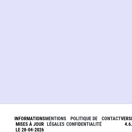
INFORMATIONS
MENTIONS
POLITIQUE DE
CONTACT
VERS
MISES À JOUR
LÉGALES
CONFIDENTIALITÉ
4.6
LE 28-04-2026