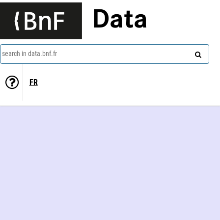
Data
search in data.bnf.fr
FR