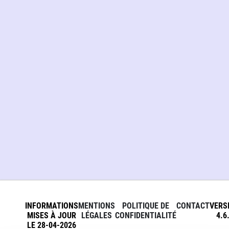
INFORMATIONS
MENTIONS
POLITIQUE DE
CONTACT
VERS
MISES À JOUR
LÉGALES
CONFIDENTIALITÉ
4.6
LE 28-04-2026