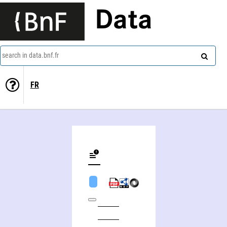
Data
search in data.bnf.fr
FR