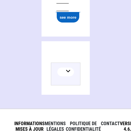
see more
INFORMATIONS
MENTIONS
POLITIQUE DE
CONTACT
VERS
MISES À JOUR
LÉGALES
CONFIDENTIALITÉ
4.6