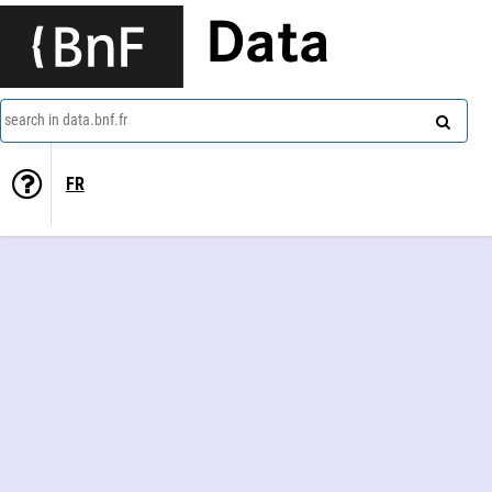
Data
search in data.bnf.fr
FR