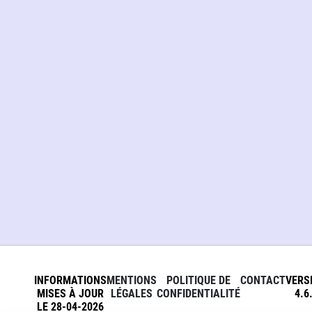
INFORMATIONS
MENTIONS
POLITIQUE DE
CONTACT
VERS
MISES À JOUR
LÉGALES
CONFIDENTIALITÉ
4.6
LE 28-04-2026