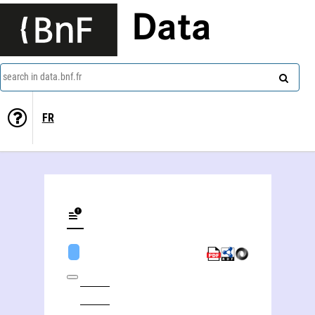
Data
search in data.bnf.fr
FR