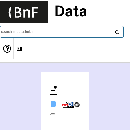
Data
search in data.bnf.fr
FR