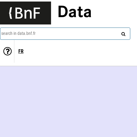
Data
search in data.bnf.fr
FR