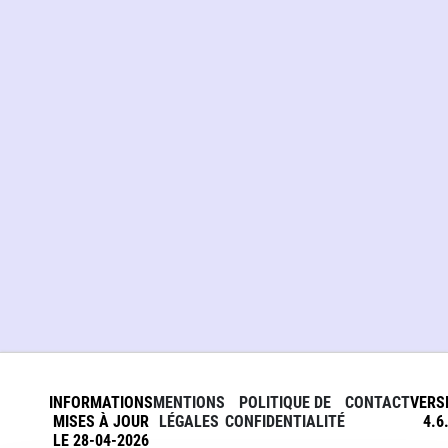
INFORMATIONS
MENTIONS
POLITIQUE DE
CONTACT
VERS
MISES À JOUR
LÉGALES
CONFIDENTIALITÉ
4.6
LE 28-04-2026